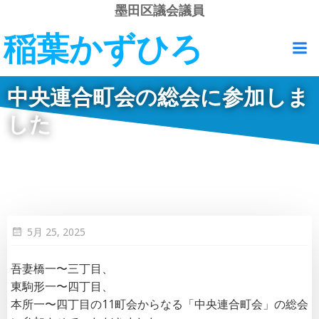
コ
墨田区議会議員
ン
稲葉かずひろ
テ
ン
ツ
中央連合町会の総会に参加しま
へ
ス
した
キ
ッ
プ
5月 25, 2025
吾妻橋一〜三丁目、
東駒形一〜四丁目、
本所一〜四丁目の11町会からなる「中央連合町会」の総会