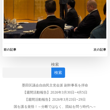
Post
Post
前の記事
次の記事
navigation
navigation
検索
検索
墨田区議会自由民主党会派 副幹事長を拝命
【週間活動報告】2026年3月30日~4月5日
【週間活動報告】2026年3月23日~29日
国を護る覚悟！～分断ではなく、団結を問う時代へ～