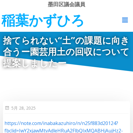
コ
墨田区議会議員
ン
稲葉かずひろ
テ
ン
ツ
捨てられない“土”の課題に向き
へ
ス
合うー園芸用土の回収について
キ
提案しましたー
ッ
プ
5月 28, 2025
https://note.com/inabakazuhiro/n/n25f883d20124?
fbclid=IwY2xjawMtvAdleHRuA2FlbQIxMQABHjAujHz2-