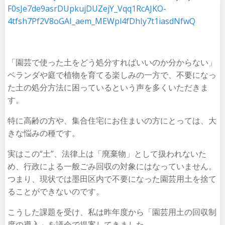
F0sJe7de9asrDUpkujDUZejY_Vqq1RcAJKO-
4tfsh7Pf2V8oGAI_aem_MEWpl4fDhIy7t1iasdNfwQ
「園芸で使った土をどう処分すればいいのか分からない」
ベランダや庭で植物を育てる楽しみの一方で、不要になっ
た土の処分方法に困っているという声を多くいただきま
す。
特に高齢の方や、集合住宅にお住まいの方にとっては、大
きな悩みの種です。
実はこの“土”、法律上は「廃棄物」として扱われないた
め、行政による一般ごみ回収の対象にはなっていません。
つまり、現状では墨田区内で不要になった園芸用土を捨て
ることができないのです。
こうした課題を受け、私は昨年度から「園芸用土の回収制
度の導入」を議会で提案してきました。