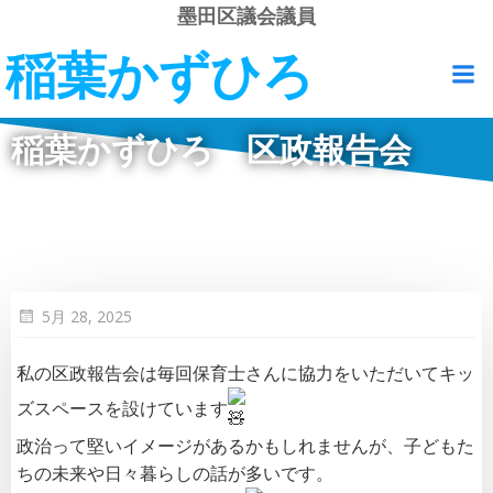
コ
墨田区議会議員
ン
稲葉かずひろ
テ
ン
ツ
稲葉かずひろ 区政報告会
へ
ス
キ
ッ
プ
5月 28, 2025
私の区政報告会は毎回保育士さんに協力をいただいてキッ
ズスペースを設けています
政治って堅いイメージがあるかもしれませんが、子どもた
ちの未来や日々暮らしの話が多いです。